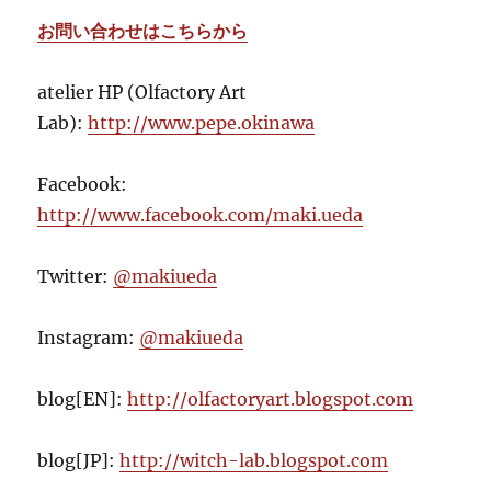
お問い合わせはこちらから
atelier HP (Olfactory Art
Lab):
http://www.pepe.okinawa
Facebook:
http://www.facebook.com/maki.ueda
Twitter:
@makiueda
Instagram:
@makiueda
blog[EN]:
http://olfactoryart.blogspot.com
blog[JP]:
http://witch-lab.blogspot.com