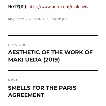
NOTE[JP]:
http://www.note.com/makiueda
Author
Posted
Categories
Maki Ueda
2019-06-18
English (UK)
on
Post
PREVIOUS
navigation
AESTHETIC OF THE WORK OF
Previous
post:
MAKI UEDA (2019)
NEXT
SMELLS FOR THE PARIS
Next
post:
AGREEMENT