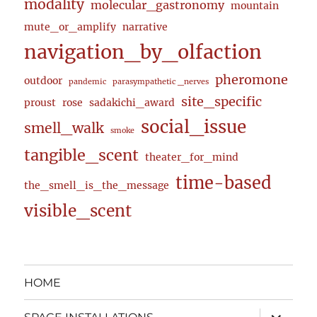
modality
molecular_gastronomy
mountain
mute_or_amplify
narrative
navigation_by_olfaction
pheromone
outdoor
pandemic
parasympathetic _nerves
site_specific
proust
rose
sadakichi_award
social_issue
smell_walk
smoke
tangible_scent
theater_for_mind
time-based
the_smell_is_the_message
visible_scent
HOME
expand