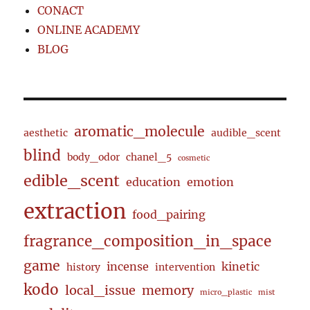
CONACT
ONLINE ACADEMY
BLOG
aromatic_molecule
aesthetic
audible_scent
blind
body_odor
chanel_5
cosmetic
edible_scent
education
emotion
extraction
food_pairing
fragrance_composition_in_space
game
incense
kinetic
history
intervention
kodo
local_issue
memory
micro_plastic
mist