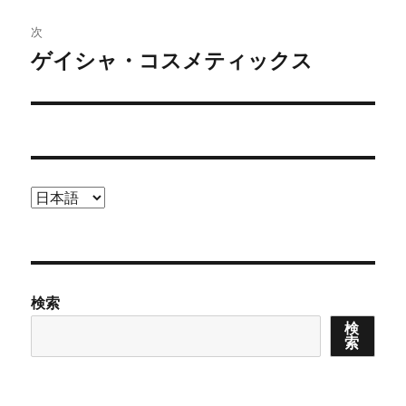
ゲ
次
ゲイシャ・コスメティックス
次
ー
の
シ
投
稿:
ョ
ン
言
語
を
選
択
検索
検
索