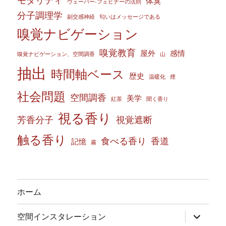
モダリティ
体臭
ヴェーバー‐フェヒナーの法則
分子調理学
副交感神経
匂いはメッセージである
嗅覚ナビゲーション
嗅覚教育
屋外
感情
嗅覚ナビゲーション、空間調香
山
抽出
時間軸ベース
歴史
温暖化
煙
社会問題
空間調香
美学
紅茶
聞く香り
視る香り
芳香分子
視覚遮断
触る香り
食べる香り
香道
記憶
霧
ホーム
サ
空間インスタレーション
ブ