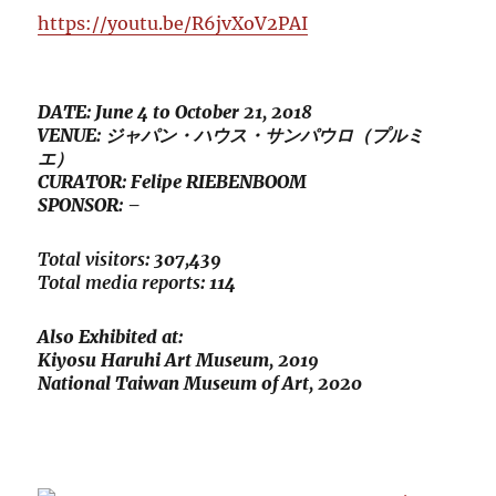
https://youtu.be/R6jvXoV2PAI
DATE: June 4 to October 21, 2018
VENUE: ジャパン・ハウス・サンパウロ（プルミ
エ）
CURATOR: Felipe RIEBENBOOM
SPONSOR: –
Total visitors
: 307,439
Total media reports
: 114
Also Exhibited at:
Kiyosu Haruhi Art Museum, 2019
National Taiwan Museum of Art, 2020