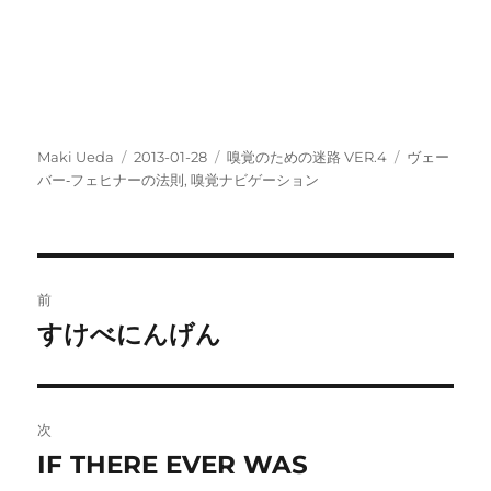
投
投
カ
タ
Maki Ueda
2013-01-28
嗅覚のための迷路 VER.4
ヴェー
稿
稿
テ
グ
バー‐フェヒナーの法則
,
嗅覚ナビゲーション
者
日:
ゴ
リ
ー
投
前
稿
すけべにんげん
前
の
ナ
投
ビ
稿:
次
ゲ
IF THERE EVER WAS
次