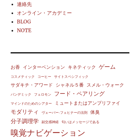
連絡先
オンライン・アカデミー
BLOG
NOTE
ゲーム
お香
インターベンション
キネティック
コスメティック
コーヒー
サイトスペシフィック
サダキチ・アワード
シャネル５番
スメル・ウォーク
フード・ペアリング
パンデミック
フェロモン
ミュートまたはアンプリファイ
マインドのためのシアター
モダリティ
体臭
ヴェーバー‐フェヒナーの法則
分子調理学
副交感神経
匂いはメッセージである
嗅覚ナビゲーション