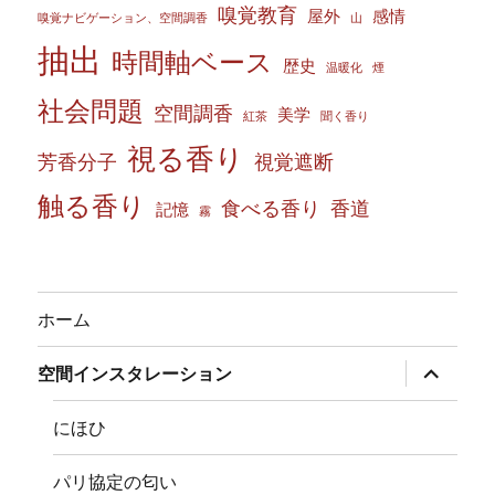
嗅覚教育
屋外
感情
嗅覚ナビゲーション、空間調香
山
抽出
時間軸ベース
歴史
温暖化
煙
社会問題
空間調香
美学
紅茶
聞く香り
視る香り
芳香分子
視覚遮断
触る香り
食べる香り
香道
記憶
霧
ホーム
サ
空間インスタレーション
ブ
メ
ニ
にほひ
ュ
ー
を
パリ協定の匂い
展