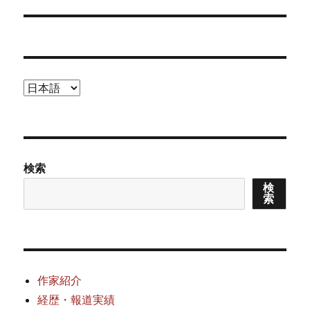
の
ー
投
シ
稿:
ョ
言
ン
語
を
選
択
検索
検
索
作家紹介
経歴・報道実績