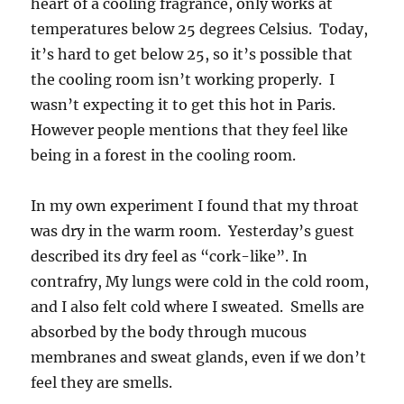
heart of a cooling fragrance, only works at
temperatures below 25 degrees Celsius. Today,
it’s hard to get below 25, so it’s possible that
the cooling room isn’t working properly. I
wasn’t expecting it to get this hot in Paris.
However people mentions that they feel like
being in a forest in the cooling room.
In my own experiment I found that my throat
was dry in the warm room. Yesterday’s guest
described its dry feel as “cork-like”. In
contrafry, My lungs were cold in the cold room,
and I also felt cold where I sweated. Smells are
absorbed by the body through mucous
membranes and sweat glands, even if we don’t
feel they are smells.