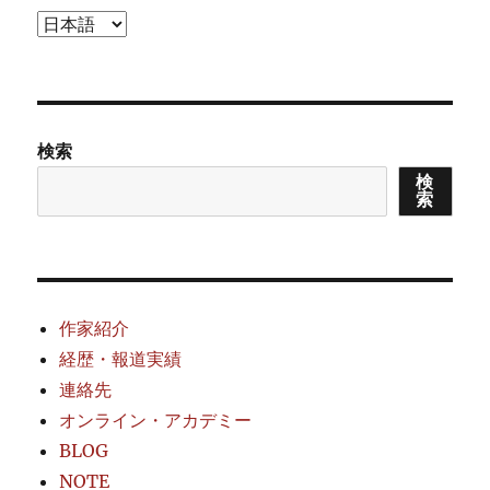
言
語
を
選
択
検索
検
索
作家紹介
経歴・報道実績
連絡先
オンライン・アカデミー
BLOG
NOTE