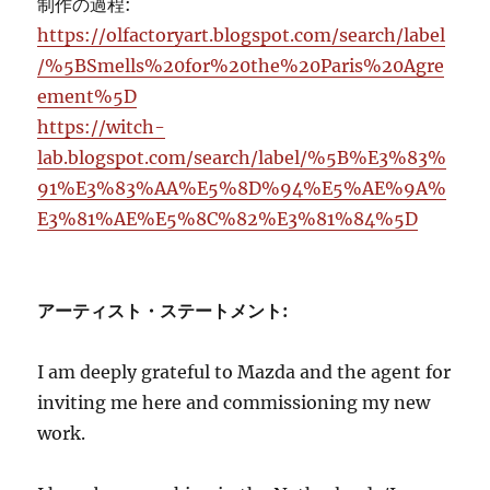
制作の過程:
https://olfactoryart.blogspot.com/search/label
/%5BSmells%20for%20the%20Paris%20Agre
ement%5D
https://witch-
lab.blogspot.com/search/label/%5B%E3%83%
91%E3%83%AA%E5%8D%94%E5%AE%9A%
E3%81%AE%E5%8C%82%E3%81%84%5D
アーティスト・ステートメント:
I am deeply grateful to Mazda and the agent for
inviting me here and commissioning my new
work.