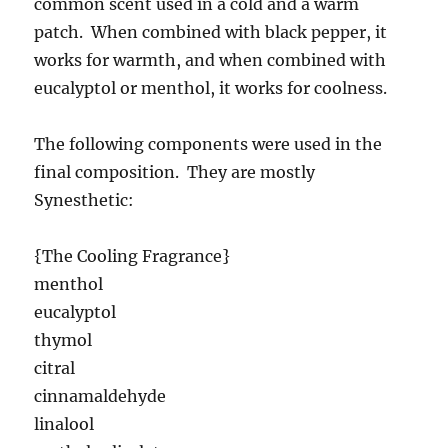
common scent used in a cold and a warm
patch. When combined with black pepper, it
works for warmth, and when combined with
eucalyptol or menthol, it works for coolness.
The following components were used in the
final composition. They are mostly
Synesthetic:
{The Cooling Fragrance}
menthol
eucalyptol
thymol
citral
cinnamaldehyde
linalool