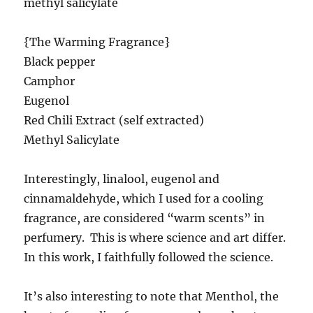
methyl salicylate
{The Warming Fragrance}
Black pepper
Camphor
Eugenol
Red Chili Extract (self extracted)
Methyl Salicylate
Interestingly, linalool, eugenol and
cinnamaldehyde, which I used for a cooling
fragrance, are considered “warm scents” in
perfumery. This is where science and art differ.
In this work, I faithfully followed the science.
It’s also interesting to note that Menthol, the