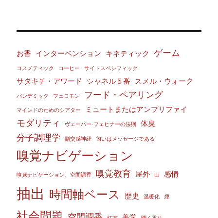
ゲーム
お香
インターベンション
キネティック
コスメティック
コーヒー
サイトスペシフィック
サダキチ・アワード
シャネル５番
スメル・ウォーク
フード・ペアリング
パンデミック
フェロモン
ミュートまたはアンプリファイ
マインドのためのシアター
モダリティ
体臭
ヴェーバー‐フェヒナーの法則
分子調理学
副交感神経
匂いはメッセージである
嗅覚ナビゲーション
嗅覚教育
屋外
感情
嗅覚ナビゲーション、空間調香
山
抽出
時間軸ベース
歴史
温暖化
煙
社会問題
空間調香
美学