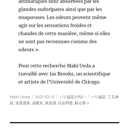
aromatiques sont absorbées par les
glandes sudoripares ainsi que par les
muqueuses. Les odeurs peuvent même
agir sur les sensations froides et
chaudes de cette manière, même si elles
ne sont pas reconnues comme des
odeurs ».
Pour cette recherche Maki Ueda a
travaillé avec Jas Brooks, un scientifique
et artiste de l’Université de Chicago.
投
投
カ
タ
Maki Ueda
2021-02-13
パリ協定の匂い
パリ協定
,
三叉神
稿
稿
テ
グ
経
,
温度感覚
,
温暖化
,
無意識
,
社会問題
,
触る香り
者
日:
ゴ
リ
ー