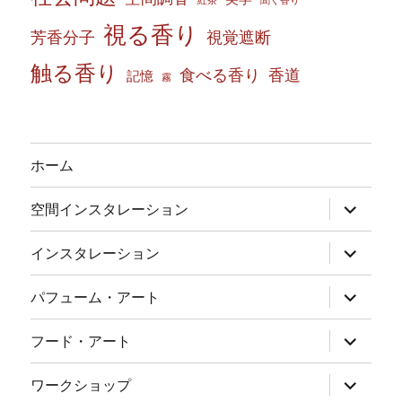
紅茶
聞く香り
視る香り
芳香分子
視覚遮断
触る香り
食べる香り
香道
記憶
霧
ホーム
サ
空間インスタレーション
ブ
メ
ニ
サ
インスタレーション
ュ
ブ
ー
メ
を
ニ
サ
パフューム・アート
展
ュ
ブ
開
ー
メ
を
ニ
サ
フード・アート
展
ュ
ブ
開
ー
メ
を
ニ
サ
ワークショップ
展
ュ
ブ