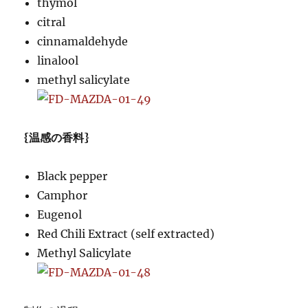
thymol
citral
cinnamaldehyde
linalool
methyl salicylate
{温感の香料}
Black pepper
Camphor
Eugenol
Red Chili Extract (self extracted)
Methyl Salicylate