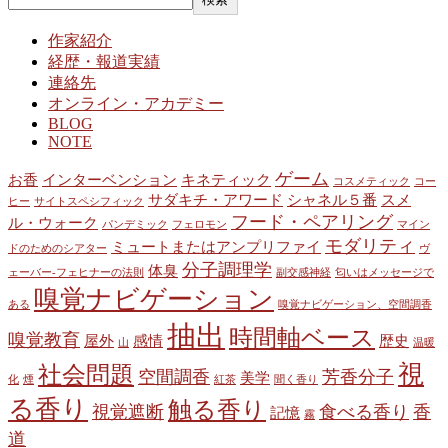
作家紹介
経歴・報道実績
連絡先
オンライン・アカデミー
BLOG
NOTE
ゲーム
お香
インターベンション
キネティック
コスメティック
コー
サダキチ・アワード
シャネル５番
スメ
ヒー
サイトスペシフィック
フード・ペアリング
ル・ウォーク
パンデミック
フェロモン
マイン
モダリティ
ミュートまたはアンプリファイ
ドのためのシアター
ヴ
分子調理学
体臭
ェーバー‐フェヒナーの法則
副交感神経
匂いはメッセージで
嗅覚ナビゲーション
ある
嗅覚ナビゲーション、空間調香
抽出
時間軸ベース
嗅覚教育
屋外
感情
歴史
山
温暖
視
社会問題
空間調香
芳香分子
美学
化
煙
紅茶
聞く香り
る香り
触る香り
視覚遮断
食べる香り
香
記憶
霧
道