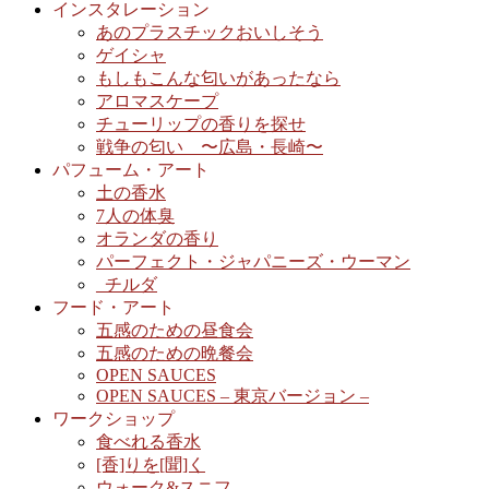
インスタレーション
あのプラスチックおいしそう
ゲイシャ
もしもこんな匂いがあったなら
アロマスケープ
チューリップの香りを探せ
戦争の匂い 〜広島・長崎〜
パフューム・アート
土の香水
7人の体臭
オランダの香り
パーフェクト・ジャパニーズ・ウーマン
_チルダ
フード・アート
五感のための昼食会
五感のための晩餐会
OPEN SAUCES
OPEN SAUCES – 東京バージョン –
ワークショップ
食べれる香水
[香]りを[聞]く
ウォーク&スニフ