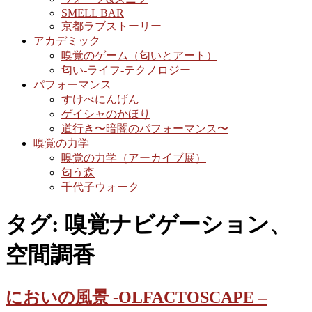
SMELL BAR
京都ラブストーリー
アカデミック
嗅覚のゲーム（匂いとアート）
匂い-ライフ-テクノロジー
パフォーマンス
すけべにんげん
ゲイシャのかほり
道行き〜暗闇のパフォーマンス〜
嗅覚の力学
嗅覚の力学（アーカイブ展）
匂う森
千代子ウォーク
タグ:
嗅覚ナビゲーション、
空間調香
においの風景 -OLFACTOSCAPE –