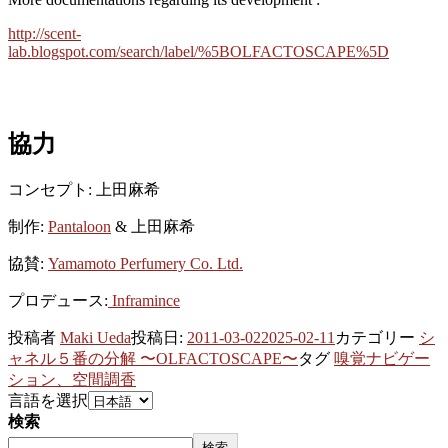
http://scent-
lab.blogspot.com/search/label/%5BOLFACTOSCAPE%5D
協力
コンセプト: 上田麻希
制作:
Pantaloon
& 上田麻希
協賛:
Yamamoto Perfumery Co. Ltd.
プロデュース:
Inframince
投稿者
Maki Ueda
投稿日:
2011-03-02
2025-02-11
カテゴリー
シ
ャネル５番の分解 〜OLFACTOSCAPE〜
タグ
嗅覚ナビゲー
ション、空間調香
言語を選択
検索
検索