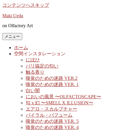
コンテンツへスキップ
Maki Ueda
on Olfactory Art
メニュー
ホーム
空間インスタレーション
にほひ
パリ協定の匂い
触る香り
嗅覚のための迷路 VER.2
嗅覚のための迷路 VER. 1
白い闇
においの風景 〜OLFACTOSCAPE〜
匂 x 幻 〜SMELL X ILLUSION〜
エアロ・スカルプチャー
バイラル・パフューム
嗅覚のための迷路 VER. 5
嗅覚のための迷路 VER. 4