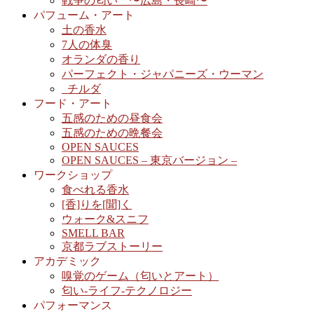
戦争の匂い 〜広島・長崎〜
パフューム・アート
土の香水
7人の体臭
オランダの香り
パーフェクト・ジャパニーズ・ウーマン
_チルダ
フード・アート
五感のための昼食会
五感のための晩餐会
OPEN SAUCES
OPEN SAUCES – 東京バージョン –
ワークショップ
食べれる香水
[香]りを[聞]く
ウォーク&スニフ
SMELL BAR
京都ラブストーリー
アカデミック
嗅覚のゲーム（匂いとアート）
匂い-ライフ-テクノロジー
パフォーマンス