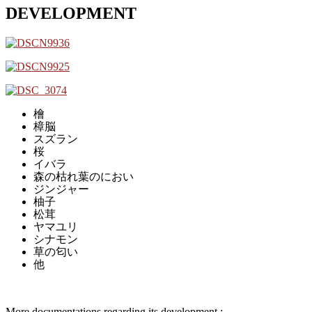
DEVELOPMENT
檜
樟脳
スズラン
桜
イバラ
森の枯れ葉のにおい
ジンジャー
柚子
松茸
ヤマユリ
シナモン
草の匂い
他
More documentations regarding its development :