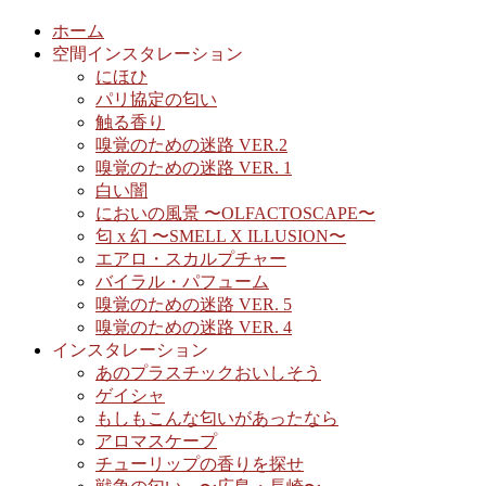
ホーム
空間インスタレーション
にほひ
パリ協定の匂い
触る香り
嗅覚のための迷路 VER.2
嗅覚のための迷路 VER. 1
白い闇
においの風景 〜OLFACTOSCAPE〜
匂 x 幻 〜SMELL X ILLUSION〜
エアロ・スカルプチャー
バイラル・パフューム
嗅覚のための迷路 VER. 5
嗅覚のための迷路 VER. 4
インスタレーション
あのプラスチックおいしそう
ゲイシャ
もしもこんな匂いがあったなら
アロマスケープ
チューリップの香りを探せ