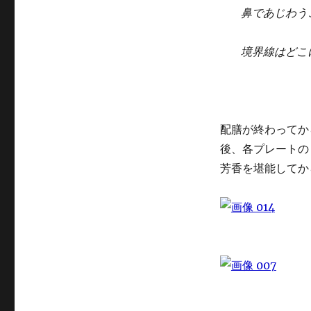
鼻であじわう
境界線はどこ
配膳が終わってか
後、各プレートの
芳香を堪能してか