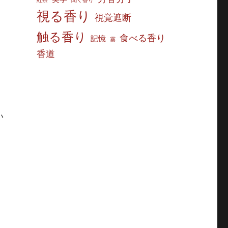
紅茶
聞く香り
視る香り
視覚遮断
触る香り
食べる香り
記憶
霧
香道
ス
い