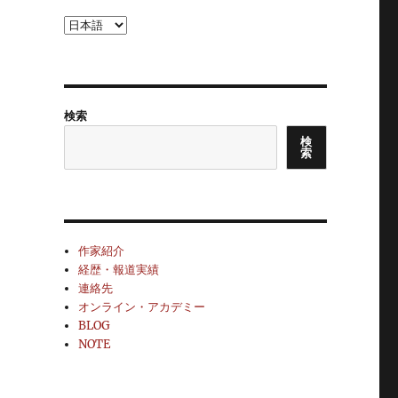
言
語
を
選
択
検索
検
索
作家紹介
経歴・報道実績
連絡先
オンライン・アカデミー
BLOG
NOTE