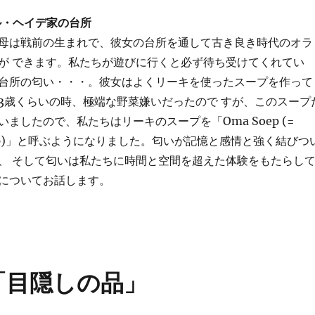
ル・ヘイデ家の台所
母は戦前の生まれで、彼女の台所を通して古き良き時代のオラ
が できます。私たちが遊びに行くと必ず待ち受けてくれてい
台所の匂い・・・。彼女はよくリーキを使ったスープを作って
3歳くらいの時、極端な野菜嫌いだったので すが、このスープ
ましたので、私たちはリーキのスープを「Oma Soep (=
 Soup)」と呼ぶようになりました。匂いが記憶と感情と強く結びつ
、 そして匂いは私たちに時間と空間を超えた体験をもたらし
についてお話します。
「目隠しの品」