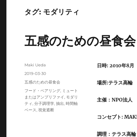
タグ:
モダリティ
五感のための昼食会
投
Maki Ueda
日時: 2010年8月
稿
投
2019-03-30
者
稿
カ
五感のための昼食会
場所:テラス高輪
日:
テ
タ
フード・ペアリング
,
ミュート
ゴ
グ
またはアンプリファイ
,
モダリ
主催：NPO法人
リ
ティ
,
分子調理学
,
抽出
,
時間軸
ー
ベース
,
視覚遮断
コンセプト: MAKI
調理：テラス高輪