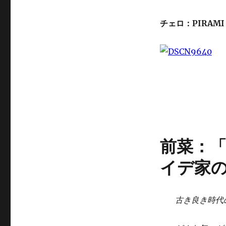
チェロ：PIRAMI
前菜：
イデ家
古き良き時代