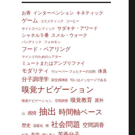
お香
インターベンション
キネティック
ゲーム
コスメティック
コーヒー
サダキチ・アワード
サイトスペシフィック
シャネル５番
スメル・ウォーク
パンデミック
フェロモン
フード・ペアリング
マインドのためのシアター
ミュートまたはアンプリファイ
モダリティ
体臭
ヴェーバー‐フェヒナーの法則
分子調理学
副交感神経
匂いはメッセージである
嗅覚ナビゲーション
嗅覚教育
屋外
嗅覚ナビゲーション、空間調香
抽出
時間軸ベース
感情
山
社会問題
空間調香
歴史
温暖化
煙
芳香分子
美学