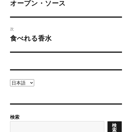
稿
オープン・ソース
前
の
ナ
投
ビ
稿:
次
ゲ
食べれる香水
次
の
ー
投
シ
稿:
ョ
言
ン
語
を
選
択
検索
検
索