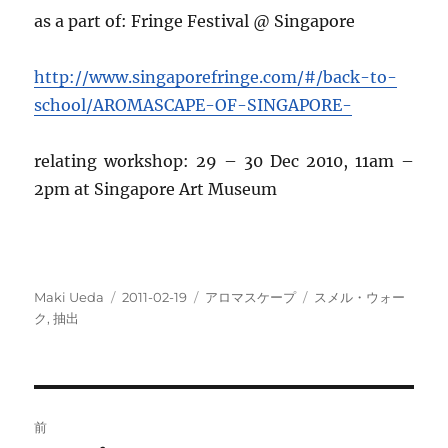
as a part of: Fringe Festival @ Singapore
http://www.singaporefringe.com/#/back-to-
school/AROMASCAPE-OF-SINGAPORE-
relating workshop: 29 – 30 Dec 2010, 11am –
2pm at Singapore Art Museum
投
投
カ
タ
Maki Ueda
2011-02-19
アロマスケープ
スメル・ウォー
稿
稿
テ
グ
ク
,
抽出
者
日:
ゴ
リ
ー
投
前