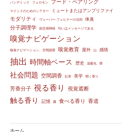
フード・ペアリング
パンデミック
フェロモン
ミュートまたはアンプリファイ
マインドのためのシアター
モダリティ
体臭
ヴェーバー‐フェヒナーの法則
分子調理学
副交感神経
匂いはメッセージである
嗅覚ナビゲーション
嗅覚教育
屋外
感情
嗅覚ナビゲーション、空間調香
山
抽出
時間軸ベース
歴史
温暖化
煙
社会問題
空間調香
美学
紅茶
聞く香り
視る香り
芳香分子
視覚遮断
触る香り
食べる香り
香道
記憶
霧
ホーム