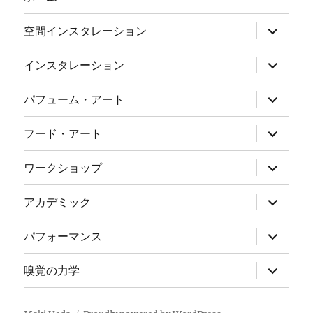
サ
空間インスタレーション
ブ
メ
ニ
サ
インスタレーション
ュ
ブ
ー
メ
を
ニ
サ
パフューム・アート
展
ュ
ブ
開
ー
メ
を
ニ
サ
フード・アート
展
ュ
ブ
開
ー
メ
を
ニ
サ
ワークショップ
展
ュ
ブ
開
ー
メ
を
ニ
サ
アカデミック
展
ュ
ブ
開
ー
メ
を
ニ
サ
パフォーマンス
展
ュ
ブ
開
ー
メ
を
ニ
サ
嗅覚の力学
展
ュ
ブ
開
ー
メ
を
ニ
展
ュ