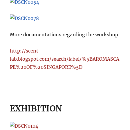
More documentations regarding the workshop
http://scent-
lab.blogspot.com/search/label/%5BAROMASCA
PE%20OF%20SINGAPORE%5D
EXHIBITION