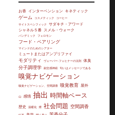
お香
インターベンション
キネティック
ゲーム
コスメティック
コーヒー
サダキチ・アワード
サイトスペシフィック
シャネル５番
スメル・ウォーク
パンデミック
フェロモン
フード・ペアリング
マインドのためのシアター
ミュートまたはアンプリファイ
モダリティ
体臭
ヴェーバー‐フェヒナーの法則
分子調理学
副交感神経
匂いはメッセージである
嗅覚ナビゲーション
嗅覚教育
屋外
嗅覚ナビゲーション、空間調香
抽出
時間軸ベース
感情
山
社会問題
空間調香
歴史
温暖化
煙
芳香分子
美学