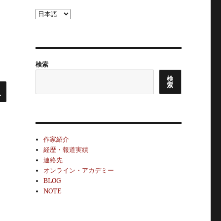
言
語
を
選
択
検索
検
検
索
索
作家紹介
経歴・報道実績
連絡先
オンライン・アカデミー
BLOG
NOTE