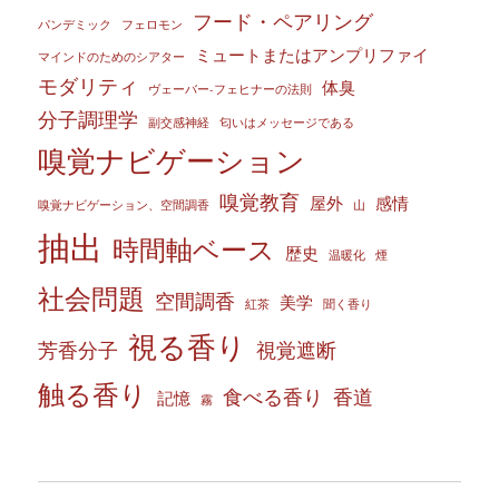
フード・ペアリング
パンデミック
フェロモン
ミュートまたはアンプリファイ
マインドのためのシアター
モダリティ
体臭
ヴェーバー‐フェヒナーの法則
分子調理学
副交感神経
匂いはメッセージである
嗅覚ナビゲーション
嗅覚教育
屋外
感情
嗅覚ナビゲーション、空間調香
山
抽出
時間軸ベース
歴史
温暖化
煙
社会問題
空間調香
美学
紅茶
聞く香り
視る香り
芳香分子
視覚遮断
触る香り
食べる香り
香道
記憶
霧