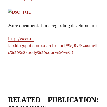
More documentations regarding development:
http://scent-
lab.blogspot.com/search/label/%5B7%20smell
s%20%28body%20odor%29%5D
RELATED PUBLICATION: