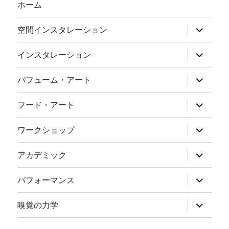
ホーム
サ
空間インスタレーション
ブ
メ
ニ
サ
インスタレーション
ュ
ブ
ー
メ
を
ニ
サ
パフューム・アート
展
ュ
ブ
開
ー
メ
を
ニ
サ
フード・アート
展
ュ
ブ
開
ー
メ
を
ニ
サ
ワークショップ
展
ュ
ブ
開
ー
メ
を
ニ
サ
アカデミック
展
ュ
ブ
開
ー
メ
を
ニ
サ
パフォーマンス
展
ュ
ブ
開
ー
メ
を
ニ
サ
嗅覚の力学
展
ュ
ブ
開
ー
メ
を
ニ