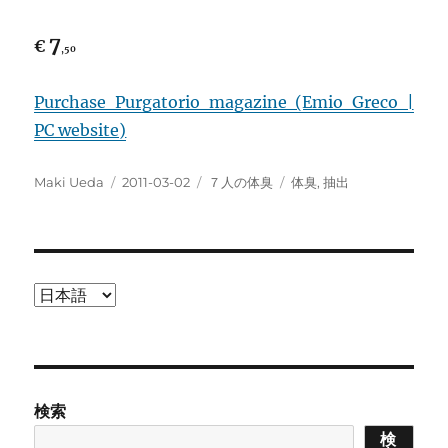
7
€
,50
Purchase Purgatorio magazine (Emio Greco |
PC website)
投
投
カ
タ
Maki Ueda
2011-03-02
７人の体臭
体臭
,
抽出
稿
稿
テ
グ
者
日:
ゴ
リ
ー
言
語
を
選
択
検索
検