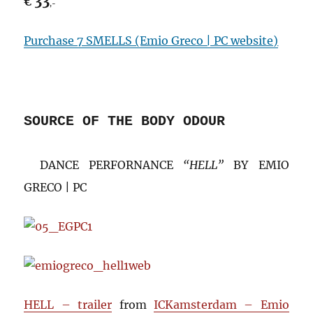
33
€
,-
Purchase 7 SMELLS (Emio Greco | PC website)
SOURCE OF THE BODY ODOUR
DANCE PERFORNANCE
“HELL”
BY EMIO
GRECO | PC
HELL – trailer
from
ICKamsterdam – Emio