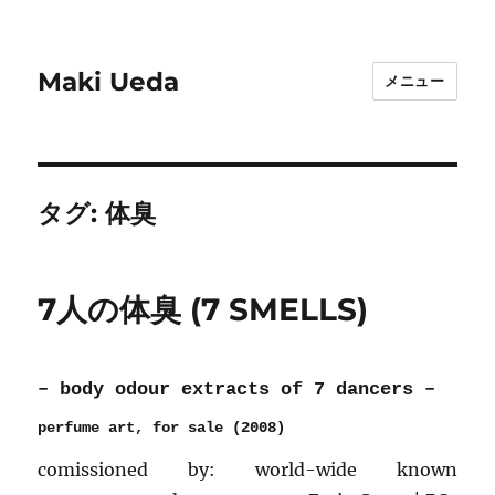
Maki Ueda
メニュー
タグ:
体臭
7人の体臭 (7 SMELLS)
– body odour extracts of 7 dancers –
perfume art, for sale (2008)
comissioned by: world-wide known