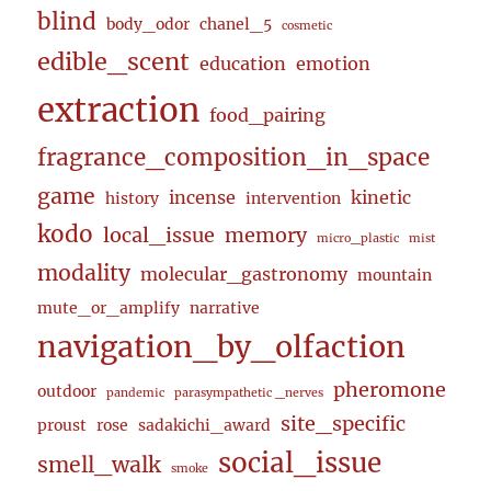
blind
body_odor
chanel_5
cosmetic
edible_scent
education
emotion
extraction
food_pairing
fragrance_composition_in_space
game
incense
kinetic
history
intervention
kodo
local_issue
memory
micro_plastic
mist
modality
molecular_gastronomy
mountain
mute_or_amplify
narrative
navigation_by_olfaction
pheromone
outdoor
pandemic
parasympathetic _nerves
site_specific
proust
rose
sadakichi_award
social_issue
smell_walk
smoke