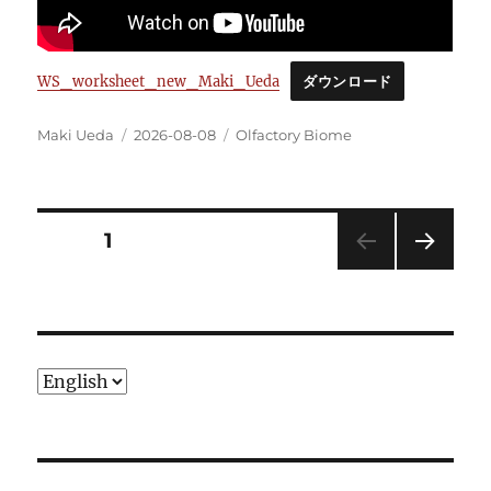
WS_worksheet_new_Maki_Ueda
ダウンロード
Author
Posted
Categories
Maki Ueda
2026-08-08
Olfactory Biome
on
Posts
PAGE
1
NEXT
pagination
PAG
E
Choose
a
language