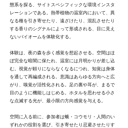
態系を探る、サイトスペシフィックな環境インスタ
レーションである。熱帯植物の温室内において、異
なる種を引き寄せたり、遠ざけたり、混乱させたり
する香りのシグナルによって形成される、目に見え
ないバイオームを体験化する。
体験は、夜の森を歩く感覚を想起させる。空間はほ
ぼ完全な暗闇に保たれ、温室には月明かりが差し込
む。視覚が頼りにならなくなるにつれ、知覚は身体
を通して再編成される。意識はあらゆる方向へと広
がり、嗅覚が活性化される。足の裏や耳が、まるで
目のように機能しはじめる。ホタルを思わせる小さ
な点滅する光が、最小限の方向感覚を与える。
空間に入る前に、参加者は蛾・コウモリ・人間のい
ずれかの役割を選び、引き寄せたり忌避させたりす