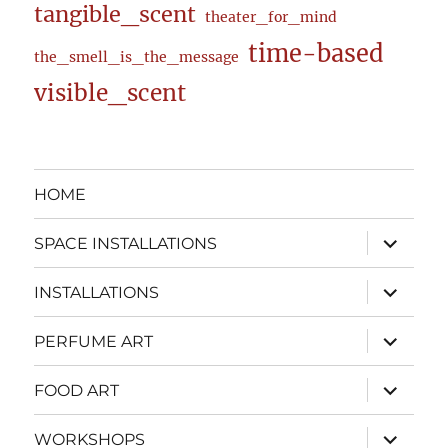
tangible_scent
theater_for_mind
time-based
the_smell_is_the_message
visible_scent
HOME
expand
SPACE INSTALLATIONS
child
menu
expand
INSTALLATIONS
child
menu
expand
PERFUME ART
child
menu
expand
FOOD ART
child
menu
expand
WORKSHOPS