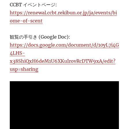
CCBT イベントページ:
https://renewal.ccbt.rekibun.or.jp/ja/events/bi
ome-of-scent
観覧の手引き (Google Doc):
https://docs.google.com/document/d/10yL7i4G
4LHS-
x38ShiQxH6deM1U6XKuIrovRcDTW9xA/edit?
usp=sharing